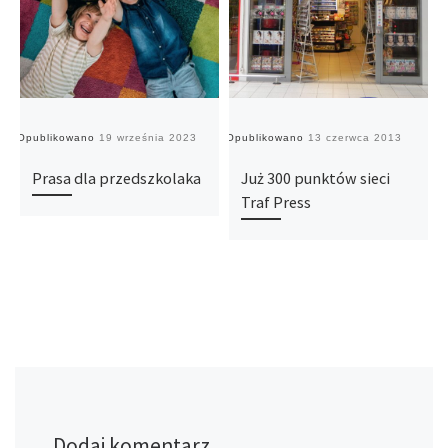
Opublikowano
19 września 2023
Opublikowano
13 czerwca 2013
O
Prasa dla przedszkolaka
Już 300 punktów sieci
Traf Press
Dodaj komentarz