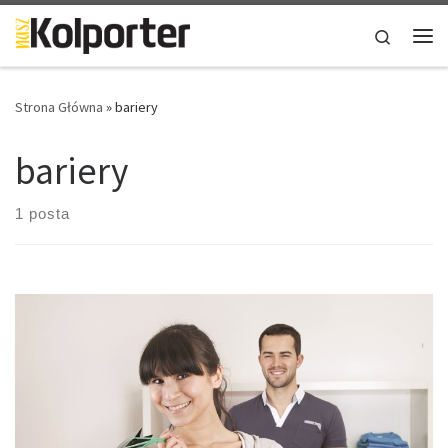
Skip to content
Search
Me
Strona Główna
»
bariery
bariery
1 posta