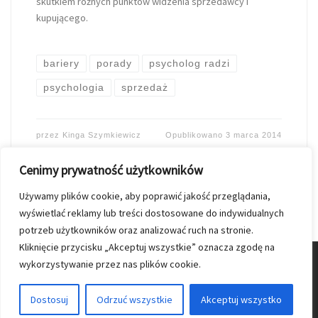
skutkiem różnych punktów widzenia sprzedawcy i
kupującego.
bariery
porady
psycholog radzi
psychologia
sprzedaż
przez
Kinga Szymkiewicz
Opublikowano
3 marca 2014
Cenimy prywatność użytkowników
Używamy plików cookie, aby poprawić jakość przeglądania,
wyświetlać reklamy lub treści dostosowane do indywidualnych
potrzeb użytkowników oraz analizować ruch na stronie.
Kliknięcie przycisku „Akceptuj wszystkie” oznacza zgodę na
wykorzystywanie przez nas plików cookie.
© 2026
Nasz Kolporter
–
Wszelkie prawa zastrzezone
Dostosuj
Odrzuć wszystkie
Akceptuj wszystko