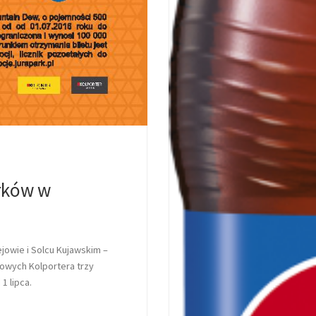
arków w
ejowie i Solcu Kujawskim –
sowych Kolportera trzy
1 lipca.