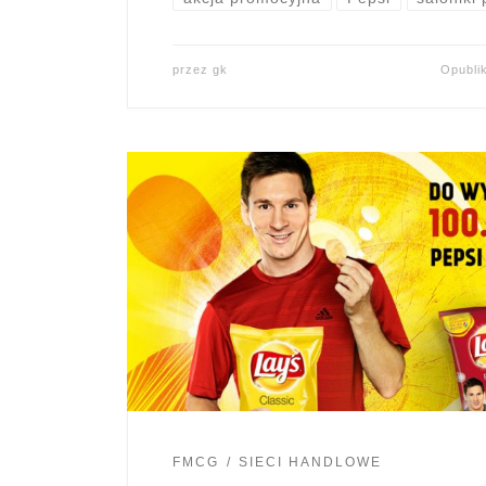
przez
gk
Opubl
FMCG
SIECI HANDLOWE