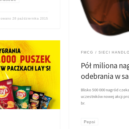
ikowano
28 października 2015
FMCG
SIECI HANDL
Pół miliona na
odebrania w sa
Blisko 500 000 nagród czek
uczestników nowej akcji pr
br.
Pepsi