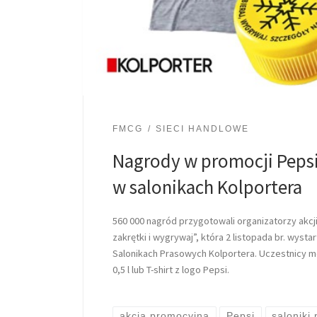
FMCG
SIECI HANDLOWE
Nagrody w promocji Pepsi
w salonikach Kolportera
560 000 nagród przygotowali organizatorzy akcj
zakrętki i wygrywaj”, która 2 listopada br. wyst
Salonikach Prasowych Kolportera. Uczestnicy m
0,5 l lub T-shirt z logo Pepsi.
akcja promocyjna
Pepsi
saloniki