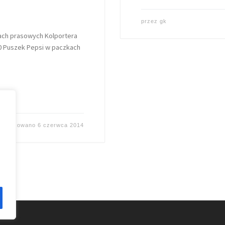
przez
gk
ach prasowych Kolportera
0 Puszek Pepsi w paczkach
publikowano
6 czerwca 2014
e