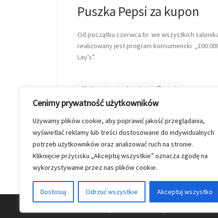
Puszka Pepsi za kupon
Od początku czerwca br. we wszystkich salonik
realizowany jest program konsumencki „100.00
Lay’s”.
Kolporter
Lay's
Pepsi
Cenimy prywatność użytkowników
Używamy plików cookie, aby poprawić jakość przeglądania,
przez
gk
O
wyświetlać reklamy lub treści dostosowane do indywidualnych
potrzeb użytkowników oraz analizować ruch na stronie.
Kliknięcie przycisku „Akceptuj wszystkie” oznacza zgodę na
wykorzystywanie przez nas plików cookie.
Dostosuj
Odrzuć wszystkie
Akceptuj wszystko
© 2026
Nasz Kolporter
–
Wszelkie prawa zastrzezon