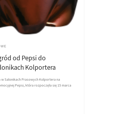
OWE
gród od Pepsi do
lonikach Kolportera
a w Salonikach Prasowych Kolportera na
omocyjnej Pepsi, która rozpoczęła się 15 marca