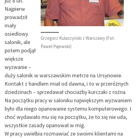
już 8 lat.
Najpierw
prowadził
mały
osiedlowy
Grzegorz Kulaszyński z Warszawy (Fot.
salonik, ale
Paweł Pajewski)
potem podjął
większe
wyzwanie –
duży salonik w warszawskim metrze na Ursynowie.
Kontakt z handlem miał od dawna, i to w przeróżnych
dziedzinach – sprzedawał chociażby kurczaki z rożna.
Na początku pracy w saloniku największym wyzwaniem
było dla niego opanowanie systemu komputerowego. I
choć wydawało mu się na początku, że to się nie uda,
wszystkie zasady opanował w mig.
W pracy uwielbia rozmawiać ze swoimi klientami na