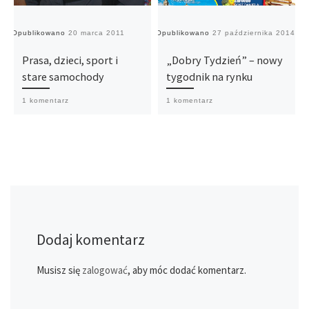
Opublikowano
20 marca 2011
Opublikowano
27 października 2014
O
Prasa, dzieci, sport i
„Dobry Tydzień” – nowy
stare samochody
tygodnik na rynku
1 komentarz
1 komentarz
Dodaj komentarz
Musisz się
zalogować
, aby móc dodać komentarz.