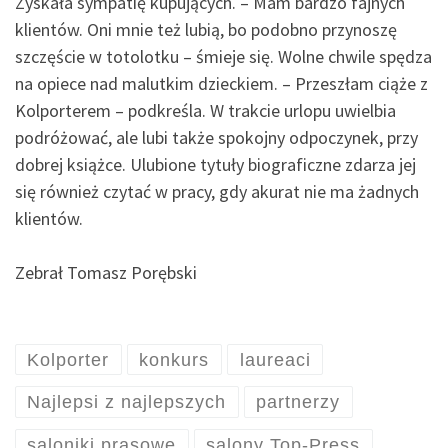
Zyskała sympatię kupujących. – Mam bardzo fajnych
klientów. Oni mnie też lubią, bo podobno przynoszę
szczęście w totolotku – śmieje się. Wolne chwile spędza
na opiece nad malutkim dzieckiem. – Przeszłam ciąże z
Kolporterem – podkreśla. W trakcie urlopu uwielbia
podróżować, ale lubi także spokojny odpoczynek, przy
dobrej książce. Ulubione tytuły biograficzne zdarza jej
się również czytać w pracy, gdy akurat nie ma żadnych
klientów.
Zebrał Tomasz Porębski
Kolporter
konkurs
laureaci
Najlepsi z najlepszych
partnerzy
saloniki prasowe
salony Top-Press