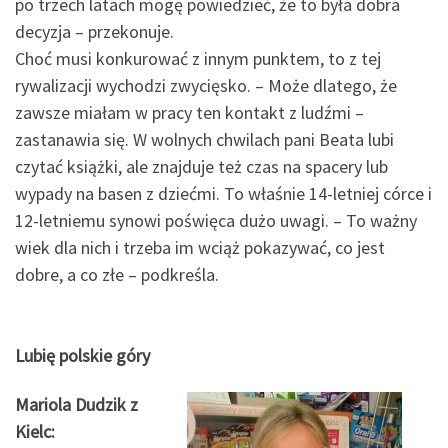
po trzech latach mogę powiedzieć, że to była dobra
decyzja – przekonuje.
Choć musi konkurować z innym punktem, to z tej
rywalizacji wychodzi zwycięsko. – Może dlatego, że
zawsze miałam w pracy ten kontakt z ludźmi –
zastanawia się. W wolnych chwilach pani Beata lubi
czytać książki, ale znajduje też czas na spacery lub
wypady na basen z dziećmi. To właśnie 14-letniej córce i
12-letniemu synowi poświęca dużo uwagi. – To ważny
wiek dla nich i trzeba im wciąż pokazywać, co jest
dobre, a co złe – podkreśla.
Lubię polskie góry
Mariola Dudzik z
Kielc: