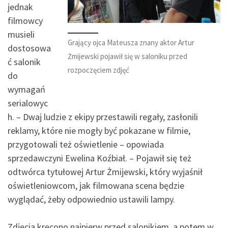
jednak
filmowcy
musieli
Grający ojca Mateusza znany aktor Artur
dostosowa
Żmijewski pojawił się w saloniku przed
ć salonik
rozpoczęciem zdjęć
do
wymagań
serialowyc
h. – Dwaj ludzie z ekipy przestawili regały, zasłonili
reklamy, które nie mogły być pokazane w filmie,
przygotowali też oświetlenie – opowiada
sprzedawczyni Ewelina Koźbiał. – Pojawił się też
odtwórca tytułowej Artur Żmijewski, który wyjaśnił
oświetleniowcom, jak filmowana scena będzie
wyglądać, żeby odpowiednio ustawili lampy.
Zdjęcia kręcono najpierw przed salonikiem, a potem w