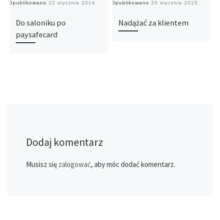
Opublikowano
22 stycznia 2014
Opublikowano
20 stycznia 2015
O
Do saloniku po
Nadążać za klientem
paysafecard
Dodaj komentarz
Musisz się
zalogować
, aby móc dodać komentarz.