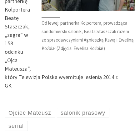
partnerkę
Kolportera
Beatę
Od lewej: partnerka Kolportera, prowadząca
Staszczak,
sandomierski salonik, Beata Staszczak razem
„zagra” w
ze sprzedawczyniami Agnieszką Kawą i Eweliną
158
Koźbiał (Zdjęcia: Ewelina Koźbiał)
odcinku
„Ojca
Mateusza”,
który Telewizja Polska wyemituje jesienią 2014 r.
GK
Ojciec Mateusz
salonik prasowy
serial