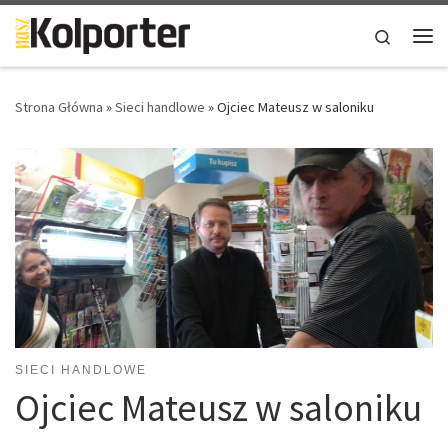
Skip to content
Search
Me
Strona Główna
»
Sieci handlowe
»
Ojciec Mateusz w saloniku
SIECI HANDLOWE
Ojciec Mateusz w saloniku