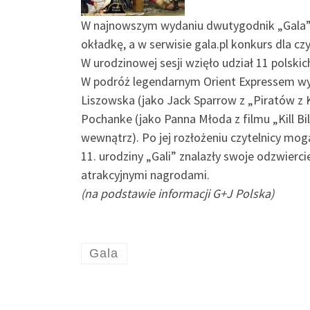
W najnowszym wydaniu dwutygodnik „Gala” św
okładkę, a w serwisie gala.pl konkurs dla cz
W urodzinowej sesji wzięło udział 11 polski
W podróż legendarnym Orient Expressem wyrus
Liszowska (jako Jack Sparrow z „Piratów z 
Pochanke (jako Panna Młoda z filmu „Kill Bi
wewnątrz). Po jej rozłożeniu czytelnicy mog
11. urodziny „Gali” znalazły swoje odzwierc
atrakcyjnymi nagrodami.
(na podstawie informacji G+J Polska)
Gala