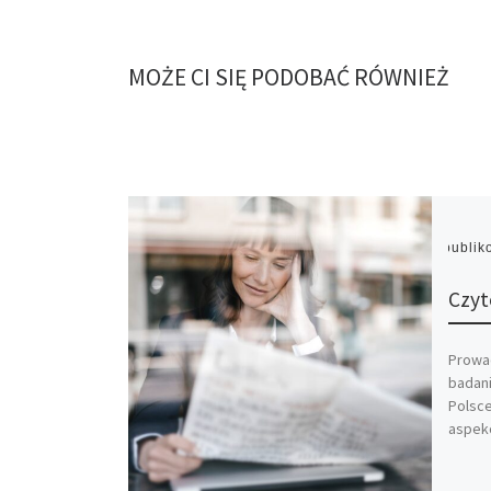
MOŻE CI SIĘ PODOBAĆ RÓWNIEŻ
Opubli
Czyt
Prowad
badani
Polsce
aspekc