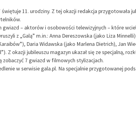
iętuje 11. urodziny. Z tej okazji redakcja przygotowała ju
ytelników.
ch gwiazd – aktorów i osobowości telewizyjnych – które wcie
zyli z „Galą” m.in.: Anna Dereszowska (jako Liza Minnelli)
Karaibów”), Daria Widawska (jako Marlena Dietrich), Jan Wi
ll”). Z okazji jubileuszu magazyn ukazał się ze specjalną, r
ą zobaczyć 7 gwiazd w filmowych stylizacjach.
iedlenie w serwisie gala.pl. Na specjalnie przygotowanej pod