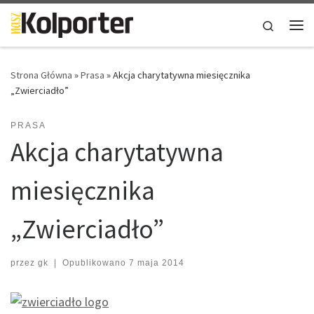
Skip to content
Search
Me
Strona Główna
»
Prasa
»
Akcja charytatywna miesięcznika
„Zwierciadło”
PRASA
Akcja charytatywna
miesięcznika
„Zwierciadło”
przez
gk
|
Opublikowano
7 maja 2014