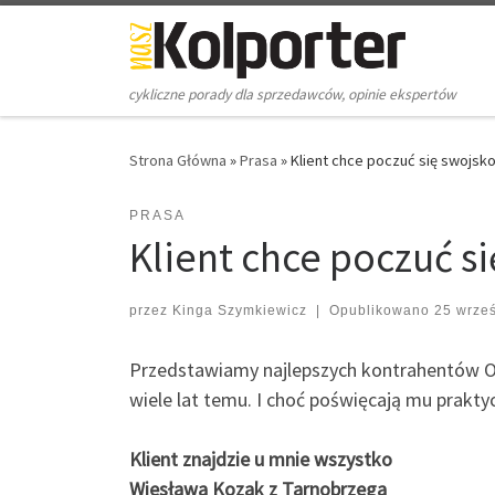
Skip to content
cykliczne porady dla sprzedawców, opinie ekspertów
Strona Główna
»
Prasa
»
Klient chce poczuć się swojsk
PRASA
Klient chce poczuć s
przez
Kinga Szymkiewicz
|
Opublikowano
25 wrze
Przedstawiamy najlepszych kontrahentów Od
wiele lat temu. I choć poświęcają mu praktycz
Klient znajdzie u mnie wszystko
Wiesława Kozak z Tarnobrzega