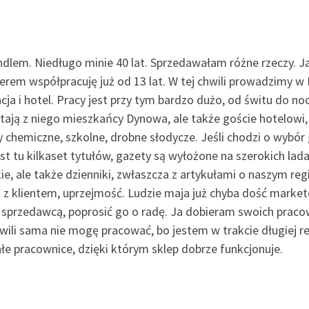
lem. Niedługo minie 40 lat. Sprzedawałam różne rzeczy. Ja
terem współpracuję już od 13 lat. W tej chwili prowadzimy w
cja i hotel. Pracy jest przy tym bardzo dużo, od świtu do noc
tają z niego mieszkańcy Dynowa, ale także goście hotelowi, 
y chemiczne, szkolne, drobne słodycze. Jeśli chodzi o wybór 
est tu kilkaset tytułów, gazety są wyłożone na szerokich lada
kie, ale także dzienniki, zwłaszcza z artykułami o naszym reg
t z klientem, uprzejmość. Ludzie maja już chyba dość marke
 sprzedawcą, poprosić go o radę. Ja dobieram swoich prac
hwili sama nie mogę pracować, bo jestem w trakcie długiej reh
e pracownice, dzięki którym sklep dobrze funkcjonuje.