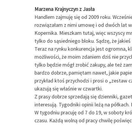
Marzena Krajnyczyn z Jasła
Handlem zajmuję się od 2009 roku. Wcześniej
rozwiązałam z nimi umowę i od dwóch lat ws
Kopernika. Mieszkam tutaj, więc wszyscy mn
tylko do sąsiedniego bloku. Sądzę, że jakieś 
Teraz na rynku konkurencja jest ogromna, kl
możliwości, że moim zdaniem dziś nie przych
tylko będzie mógł zrobić zakupy, ale też za
bardzo dobrze, pamiętam nawet, jakie papie
przykład ktoś przychodzi i prosi o „zestaw
ukazują się właśnie w czwartki.
Z prasy dobrze sprzedają się dzienniki, gazet
interesują. Tygodniki opinii leżą na półkac
W tygodniu pracuję od 7 do 19, w soboty kró
czasu. Każdą wolną od pracy chwilę poświę