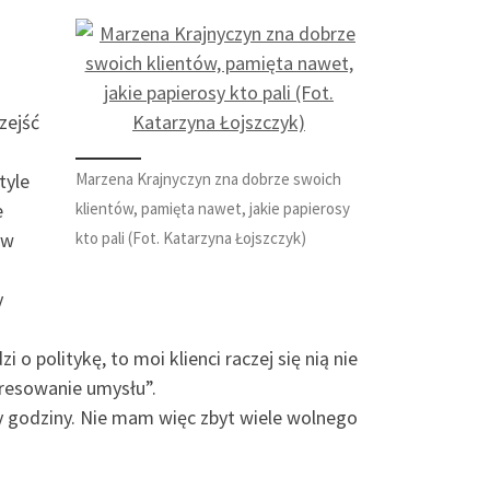
zejść
Marzena Krajnyczyn zna dobrze swoich
tyle
klientów, pamięta nawet, jakie papierosy
e
kto pali (Fot. Katarzyna Łojszczyk)
ów
y
 o politykę, to moi klienci raczej się nią nie
tresowanie umysłu”.
ry godziny. Nie mam więc zbyt wiele wolnego