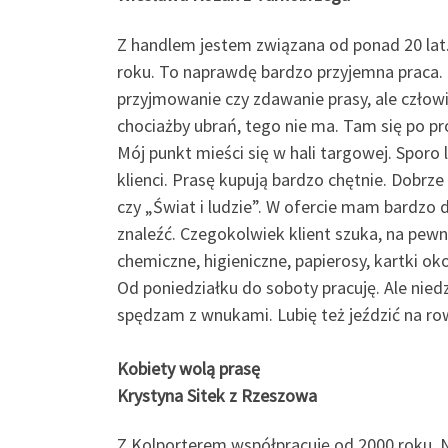
Z handlem jestem związana od ponad 20 lat
roku. To naprawdę bardzo przyjemna praca. C
przyjmowanie czy zdawanie prasy, ale człowie
chociażby ubrań, tego nie ma. Tam się po pr
Mój punkt mieści się w hali targowej. Sporo 
klienci. Prasę kupują bardzo chętnie. Dobrze 
czy „Świat i ludzie”. W ofercie mam bardzo
znaleźć. Czegokolwiek klient szuka, na pew
chemiczne, higieniczne, papierosy, kartki ok
Od poniedziałku do soboty pracuję. Ale nie
spędzam z wnukami. Lubię też jeździć na ro
Kobiety wolą prasę
Krystyna Sitek z Rzeszowa
Z Kolporterem współpracuję od 2000 roku. 