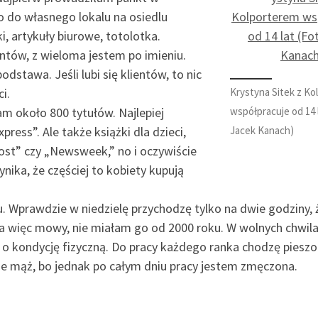
o do własnego lokalu na osiedlu
 artykuły biurowe, totolotka.
entów, z wieloma jestem po imieniu.
stawa. Jeśli lubi się klientów, to nic
Krystyna Sitek z Ko
i.
współpracuje od 14 l
am około 800 tytułów. Najlepiej
Jacek Kanach)
xpress”. Ale także książki dla dzieci,
rost” czy „Newsweek,” no i oczywiście
nika, że częściej to kobiety kupują
. Wprawdzie w niedzielę przychodzę tylko na dwie godziny, 
 ma więc mowy, nie miałam go od 2000 roku. W wolnych chwi
 o kondycję fizyczną. Do pracy każdego ranka chodzę pieszo
ie mąż, bo jednak po całym dniu pracy jestem zmęczona.