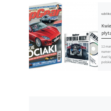
Opubli
Kwie
płyt
12 mar
numer
Axel S
polski