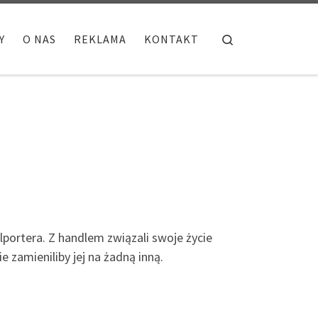
Search
Y
O NAS
REKLAMA
KONTAKT
ortera. Z handlem związali swoje życie
e zamieniliby jej na żadną inną.