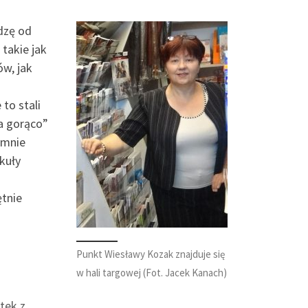
dzę od
takie jak
ów, jak
to stali
na gorąco”
 mnie
kuły
ętnie
Punkt Wiesławy Kozak znajduje się
w hali targowej (Fot. Jacek Kanach)