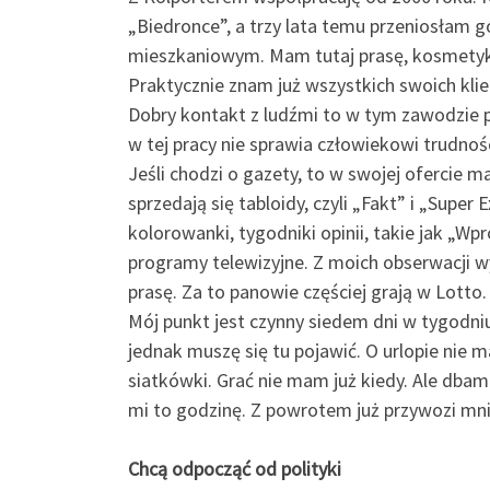
„Biedronce”, a trzy lata temu przeniosłam g
mieszkaniowym. Mam tutaj prasę, kosmetyki,
Praktycznie znam już wszystkich swoich kli
Dobry kontakt z ludźmi to w tym zawodzie pod
w tej pracy nie sprawia człowiekowi trudnośc
Jeśli chodzi o gazety, to w swojej ofercie m
sprzedają się tabloidy, czyli „Fakt” i „Super E
kolorowanki, tygodniki opinii, takie jak „Wp
programy telewizyjne. Z moich obserwacji wy
prasę. Za to panowie częściej grają w Lotto.
Mój punkt jest czynny siedem dni w tygodniu
jednak muszę się tu pojawić. O urlopie nie
siatkówki. Grać nie mam już kiedy. Ale dbam
mi to godzinę. Z powrotem już przywozi mn
Chcą odpocząć od polityki