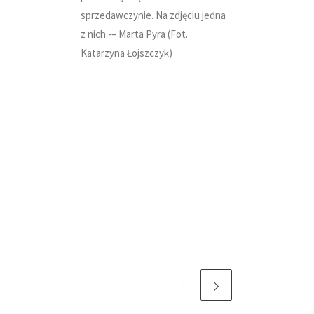
sprzedawczynie. Na zdjęciu jedna
z nich -– Marta Pyra (Fot.
Katarzyna Łojszczyk)