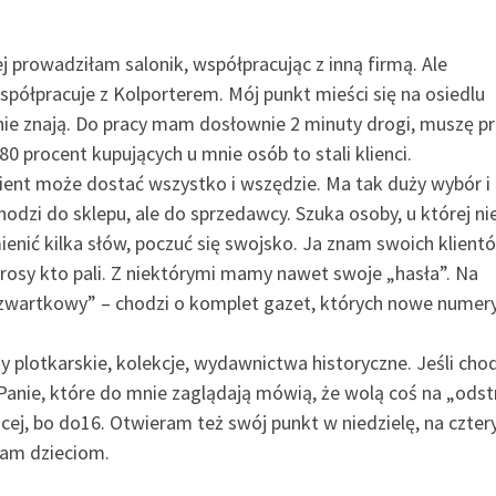
 prowadziłam salonik, współpracując z inną firmą. Ale
półpracuje z Kolporterem. Mój punkt mieści się na osiedlu
ie znają. Do pracy mam dosłownie 2 minuty drogi, muszę pr
80 procent kupujących u mnie osób to stali klienci.
ient może dostać wszystko i wszędzie. Ma tak duży wybór i 
odzi do sklepu, ale do sprzedawcy. Szuka osoby, u której ni
mienić kilka słów, poczuć się swojsko. Ja znam swoich klient
rosy kto pali. Z niektórymi mamy nawet swoje „hasła”. Na
 czwartkowy” – chodzi o komplet gazet, których nowe numer
y plotkarskie, kolekcje, wydawnictwa historyczne. Jeśli chodzi
h. Panie, które do mnie zaglądają mówią, że wolą coś na „ods
cej, bo do16. Otwieram też swój punkt w niedzielę, na czte
cam dzieciom.