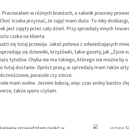
. Pracowałam w różnych branżach, a salonik prasowy prowa
hoć trzeba przyznać, że zajęć mam dużo. To niby drobiazgi, 
k jest zajęty przez cały dzień. Przy sprzedaży innych towar
ostu czeka na klienta.
ludzi się tutaj przewija. Jakaś połowa z odwiedzających mnie 
sprzedają się dzienniki, krzyżówki, takie gazety, jak „Życie 
 dużo tytułów. Chyba nie ma takiego, którego nie można by u
no tutaj dostanie. Oprócz prasy, w sprzedaży mam także arty
olicznościowe, parasole czy znicze.
dziele mam wolne. Jestem babcią, więc czas wolny bardzo ch
werze, także sporo czytam.
Najpierw prowadziłam punkt w