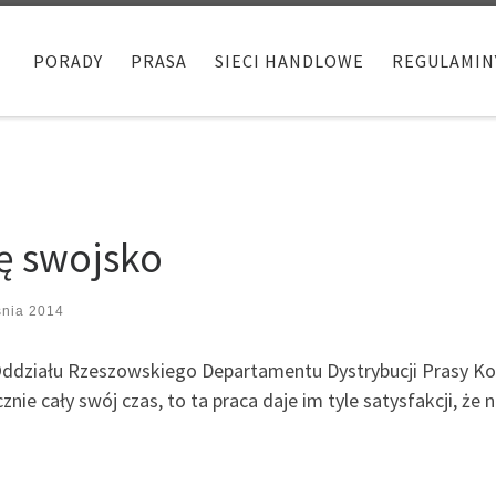
PORADY
PRASA
SIECI HANDLOWE
REGULAMIN
o
ię swojsko
śnia 2014
działu Rzeszowskiego Departamentu Dystrybucji Prasy Kolp
nie cały swój czas, to ta praca daje im tyle satysfakcji, że ni