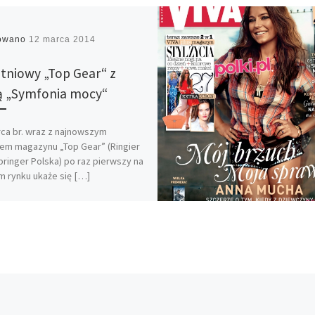
kowano
12 marca 2014
tniowy „Top Gear“ z
ą „Symfonia mocy“
ca br. wraz z najnowszym
em magazynu „Top Gear” (Ringier
pringer Polska) po raz pierwszy na
m rynku ukaże się […]