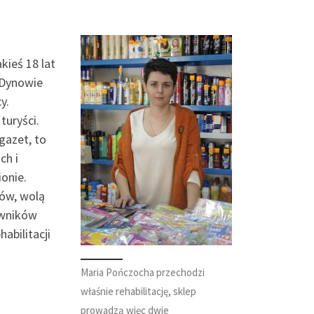
kieś 18 lat
 Dynowie
y.
turyści.
gazet, to
ch i
ionie.
tów, wolą
owników
abilitacji
Maria Pończocha przechodzi
właśnie rehabilitację, sklep
prowadzą więc dwie