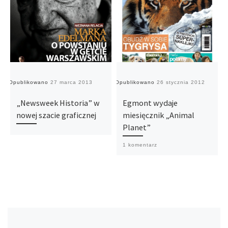
Opublikowano
27 marca 2013
Opublikowano
26 stycznia 2012
O
„Newsweek Historia” w
Egmont wydaje
nowej szacie graficznej
miesięcznik „Animal
Planet”
1 komentarz