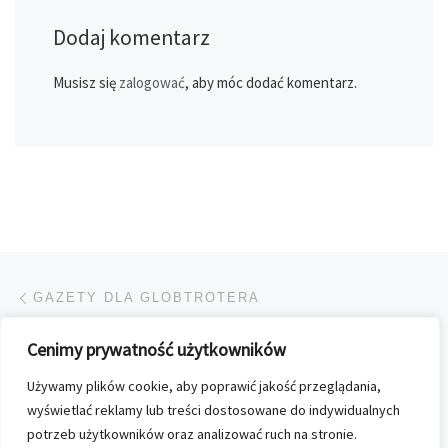
Dodaj komentarz
Musisz się
zalogować
, aby móc dodać komentarz.
Przeglądanie Wpisów
Poprzedni post
GAZETY DLA GLOBTROTERA
Cenimy prywatność użytkowników
POWRÓT DO LISTY POS
Używamy plików cookie, aby poprawić jakość przeglądania,
Na
DŁUGO OCZEKIWANY MAGAZYN „LEGO® STAR WARS™” JUŻ W POLSCE
wyświetlać reklamy lub treści dostosowane do indywidualnych
potrzeb użytkowników oraz analizować ruch na stronie.