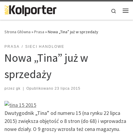
Skip to content
Search
Me
Strona Główna
»
Prasa
»
Nowa „Tina” już w sprzedaży
PRASA
SIECI HANDLOWE
Nowa „Tina” już w
sprzedaży
przez
gk
|
Opublikowano
23 lipca 2015
Dwutygodnik „Tina” od numeru 15 (na rynku 22 lipca
2015) zwiększa objętość o 8 stron (do 68) i wprowadza
nowe działy. O 9 groszy wzrosła też cena magazynu.