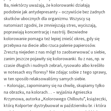
Ba, niektórzy uważają, że kolorowanki działają
podobnie jak antydepresanty – oczywiście bez żadnych
skutków ubocznych dla organizmu. Wszyscy są
natomiast zgodni, że zmniejszają stres, wyciszają,
poprawiają koncentrację i nastrój. Bezwiedne
kolorowanie pomaga też lepiej znieść okres, gdy się
przebywa na diecie albo rzuca palenie papierosów.
Zresztą niejeden z nas mógł to zaobserwować u siebie,
zanim jeszcze pojawiły się kolorowanki. Ilu z nas, np. w
czasie długich i nudnych zebrań, rysowało albo kreśliło
w notesach esy floresy? Nie zdając sobie z tego sprawy,
w ten sposób relaksowaliśmy samych siebie.
– Kolorując, zapominamy się na chwilę, skupiamy tylko
na obrazku, na kolorach… – wyjaśnia Agnieszka
Krzymowa, autorka „Kolorowego Chilloutu”, książeczki,
którą Kolporter dystrybuował w październiku br. i która