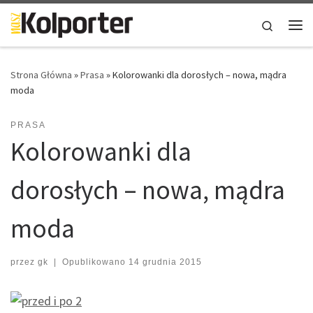
Skip to content
Search
Me
Strona Główna
»
Prasa
»
Kolorowanki dla dorosłych – nowa, mądra
moda
PRASA
Kolorowanki dla
dorosłych – nowa, mądra
moda
przez
gk
|
Opublikowano
14 grudnia 2015