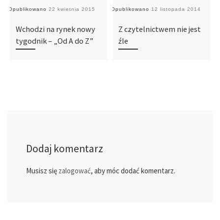
Opublikowano
22 kwietnia 2015
Opublikowano
12 listopada 2014
O
Wchodzi na rynek nowy
Z czytelnictwem nie jest
tygodnik – „Od A do Z”
źle
Dodaj komentarz
Musisz się
zalogować
, aby móc dodać komentarz.