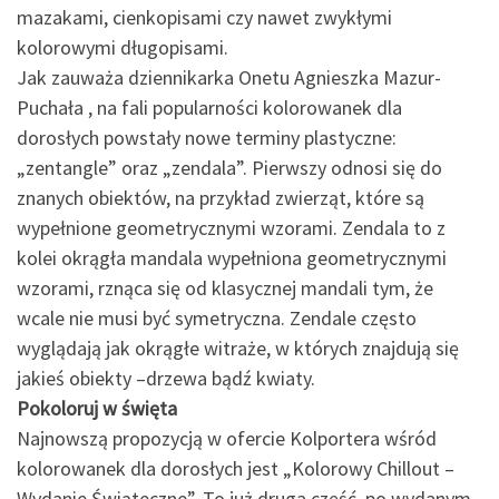
mazakami, cienkopisami czy nawet zwykłymi
kolorowymi długopisami.
Jak zauważa dziennikarka Onetu Agnieszka Mazur-
Puchała , na fali popularności kolorowanek dla
dorosłych powstały nowe terminy plastyczne:
„zentangle” oraz „zendala”. Pierwszy odnosi się do
znanych obiektów, na przykład zwierząt, które są
wypełnione geometrycznymi wzorami. Zendala to z
kolei okrągła mandala wypełniona geometrycznymi
wzorami, rznąca się od klasycznej mandali tym, że
wcale nie musi być symetryczna. Zendale często
wyglądają jak okrągłe witraże, w których znajdują się
jakieś obiekty –drzewa bądź kwiaty.
Pokoloruj w święta
Najnowszą propozycją w ofercie Kolportera wśród
kolorowanek dla dorosłych jest „Kolorowy Chillout –
Wydanie Świąteczne”. To już druga część, po wydanym