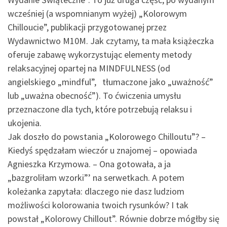
wcześniej (a wspomnianym wyżej) „Kolorowym
Chilloucie”, publikacji przygotowanej przez
Wydawnictwo M10M. Jak czytamy, ta mała książeczka
oferuje zabawę wykorzystując elementy metody
relaksacyjnej opartej na MINDFULNESS (od
angielskiego „mindful”, tłumaczone jako „uważność”
lub „uważna obecność”). To ćwiczenia umysłu
przeznaczone dla tych, które potrzebują relaksu i
ukojenia.
Jak doszło do powstania „Kolorowego Chilloutu”? –
Kiedyś spędzałam wieczór u znajomej – opowiada
Agnieszka Krzymowa. – Ona gotowała, a ja
„bazgroliłam wzorki”’ na serwetkach. A potem
koleżanka zapytała: dlaczego nie dasz ludziom
możliwości kolorowania twoich rysunków? I tak
powstał „Kolorowy Chillout”. Równie dobrze mógłby się