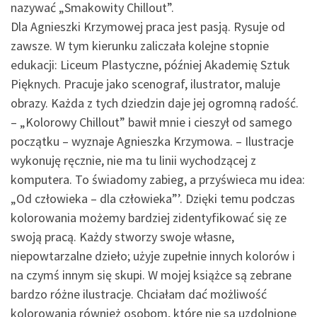
nazywać „Smakowity Chillout”.
Dla Agnieszki Krzymowej praca jest pasją. Rysuje od
zawsze. W tym kierunku zaliczała kolejne stopnie
edukacji: Liceum Plastyczne, później Akademię Sztuk
Pięknych. Pracuje jako scenograf, ilustrator, maluje
obrazy. Każda z tych dziedzin daje jej ogromną radość.
– „Kolorowy Chillout” bawił mnie i cieszył od samego
początku – wyznaje Agnieszka Krzymowa. – Ilustracje
wykonuję ręcznie, nie ma tu linii wychodzącej z
komputera. To świadomy zabieg, a przyświeca mu idea:
„Od człowieka – dla człowieka”’. Dzięki temu podczas
kolorowania możemy bardziej zidentyfikować się ze
swoją pracą. Każdy stworzy swoje własne,
niepowtarzalne dzieło; użyje zupełnie innych kolorów i
na czymś innym się skupi. W mojej książce są zebrane
bardzo różne ilustracje. Chciałam dać możliwość
kolorowania również osobom, które nie są uzdolnione