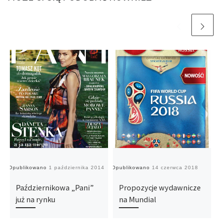
Opublikowano
1 października 2014
Opublikowano
14 czerwca 2018
O
Październikowa „Pani”
Propozycje wydawnicze
już na rynku
na Mundial