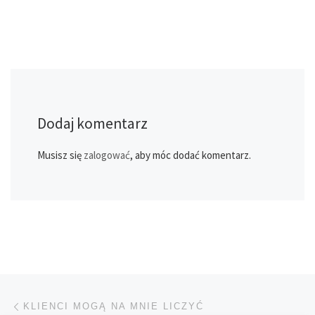
Dodaj komentarz
Musisz się
zalogować
, aby móc dodać komentarz.
Przeglądanie Wpisów
Poprzedni post
KLIENCI MOGĄ NA MNIE LICZYĆ