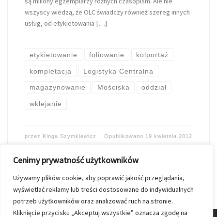
są miliony egzemplarzy rożnych czasopism. Ale nie
wszyscy wiedzą, że OLC świadczy również szereg innych
usług, od etykietowania […]
etykietowanie
foliowanie
kolportaż
kompletacja
Logistyka Centralna
magazynowanie
Mościska
oddział
wklejanie
przez
Kinga Szymkiewicz
Opublikowano
19 kwietnia 2012
Cenimy prywatność użytkowników
Używamy plików cookie, aby poprawić jakość przeglądania,
wyświetlać reklamy lub treści dostosowane do indywidualnych
potrzeb użytkowników oraz analizować ruch na stronie.
Kliknięcie przycisku „Akceptuj wszystkie” oznacza zgodę na