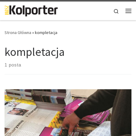
Skip to content
Search
Me
Strona Główna
»
kompletacja
kompletacja
1 posta