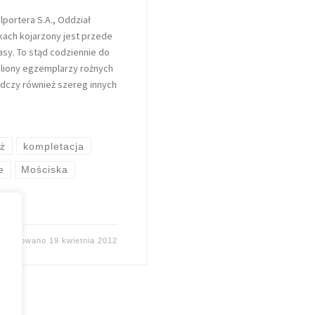
portera S.A., Oddział
kach kojarzony jest przede
sy. To stąd codziennie do
iliony egzemplarzy rożnych
adczy również szereg innych
aż
kompletacja
e
Mościska
ublikowano
19 kwietnia 2012