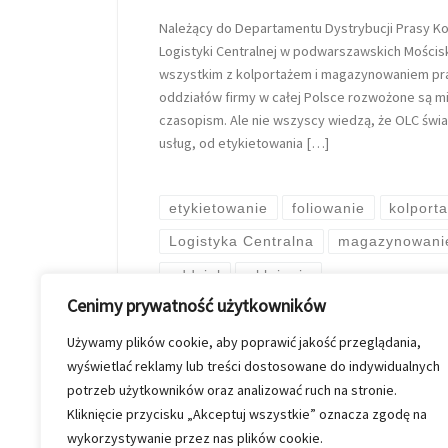
Należący do Departamentu Dystrybucji Prasy Kol
Logistyki Centralnej w podwarszawskich Mościs
wszystkim z kolportażem i magazynowaniem pra
oddziałów firmy w całej Polsce rozwożone są m
czasopism. Ale nie wszyscy wiedzą, że OLC świ
usług, od etykietowania […]
etykietowanie
foliowanie
kolport
Logistyka Centralna
magazynowani
oddział
wklejanie
Cenimy prywatność użytkowników
Używamy plików cookie, aby poprawić jakość przeglądania,
przez
Kinga Szymkiewicz
Op
wyświetlać reklamy lub treści dostosowane do indywidualnych
potrzeb użytkowników oraz analizować ruch na stronie.
Kliknięcie przycisku „Akceptuj wszystkie” oznacza zgodę na
wykorzystywanie przez nas plików cookie.