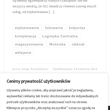
są miliony egzemplarzy rożnych czasopism. Ale nie
wszyscy wiedzą, że OLC świadczy również szereg innych
usług, od etykietowania […]
etykietowanie
foliowanie
kolportaż
kompletacja
Logistyka Centralna
magazynowanie
Mościska
oddział
wklejanie
przez
Kinga Szymkiewicz
Opublikowano
19 kwietnia 2012
Cenimy prywatność użytkowników
Używamy plików cookie, aby poprawić jakość przeglądania,
wyświetlać reklamy lub treści dostosowane do indywidualnych
potrzeb użytkowników oraz analizować ruch na stronie.
Kliknięcie przycisku „Akceptuj wszystkie” oznacza zgodę na