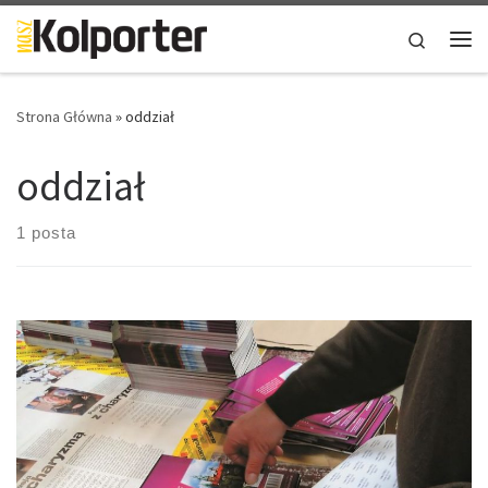
Skip to content
Search
Me
Strona Główna
»
oddział
oddział
1 posta