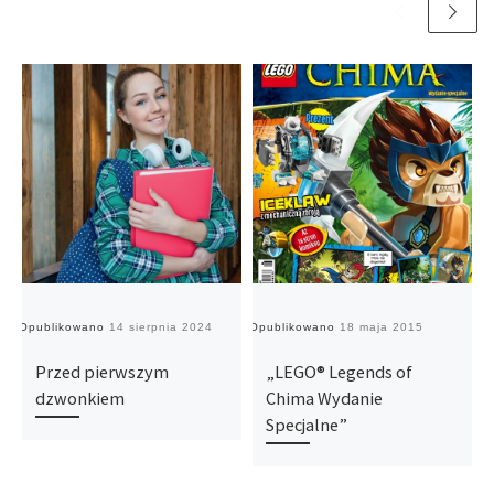
Opublikowano
14 sierpnia 2024
Opublikowano
18 maja 2015
O
Przed pierwszym
„LEGO® Legends of
dzwonkiem
Chima Wydanie
Specjalne”