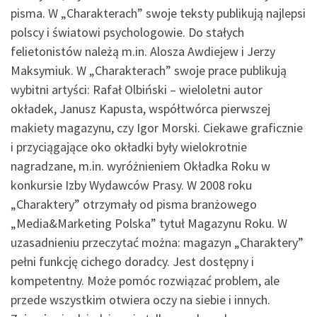
pisma. W „Charakterach” swoje teksty publikują najlepsi
polscy i światowi psychologowie. Do stałych
felietonistów należą m.in. Alosza Awdiejew i Jerzy
Maksymiuk. W „Charakterach” swoje prace publikują
wybitni artyści: Rafał Olbiński – wieloletni autor
okładek, Janusz Kapusta, współtwórca pierwszej
makiety magazynu, czy Igor Morski. Ciekawe graficznie
i przyciągające oko okładki były wielokrotnie
nagradzane, m.in. wyróżnieniem Okładka Roku w
konkursie Izby Wydawców Prasy. W 2008 roku
„Charaktery” otrzymały od pisma branżowego
„Media&Marketing Polska” tytuł Magazynu Roku. W
uzasadnieniu przeczytać można: magazyn „Charaktery”
pełni funkcję cichego doradcy. Jest dostępny i
kompetentny. Może pomóc rozwiązać problem, ale
przede wszystkim otwiera oczy na siebie i innych.