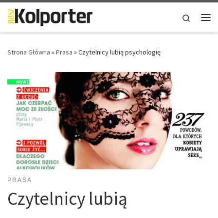
Skip to content
Search
Me
Strona Główna
»
Prasa
»
Czytelnicy lubią psychologię
PRASA
Czytelnicy lubią