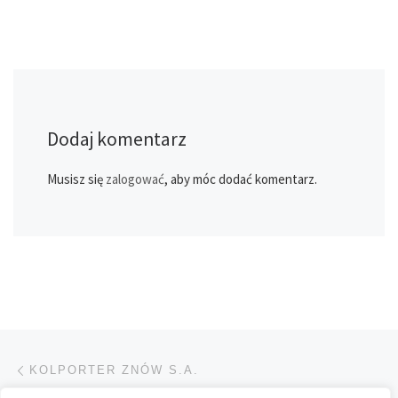
Dodaj komentarz
Musisz się
zalogować
, aby móc dodać komentarz.
Przeglądanie Wpisów
Poprzedni post
KOLPORTER ZNÓW S.A.