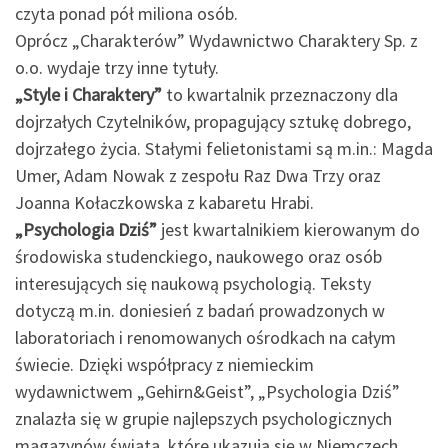
czyta ponad pół miliona osób.
Oprócz „Charakterów” Wydawnictwo Charaktery Sp. z
o.o. wydaje trzy inne tytuły.
„Style i Charaktery”
to kwartalnik przeznaczony dla
dojrzałych Czytelników, propagujący sztukę dobrego,
dojrzałego życia. Stałymi felietonistami są m.in.: Magda
Umer, Adam Nowak z zespołu Raz Dwa Trzy oraz
Joanna Kołaczkowska z kabaretu Hrabi.
„Psychologia Dziś”
jest kwartalnikiem kierowanym do
środowiska studenckiego, naukowego oraz osób
interesujących się naukową psychologią. Teksty
dotyczą m.in. doniesień z badań prowadzonych w
laboratoriach i renomowanych ośrodkach na całym
świecie. Dzięki współpracy z niemieckim
wydawnictwem „Gehirn&Geist”, „Psychologia Dziś”
znalazła się w grupie najlepszych psychologicznych
magazynów świata, które ukazują się w Niemczech,