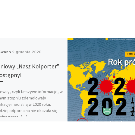
kowano
9 grudnia 2020
niowy „Nasz Kolporter”
dostępny!
ewsy, czyli fałszywe informacje, w
nym stopniu zdemolowały
kację medialną w 2020 roku.
dziej odporna na nie okazała się
yjna prasa, […]