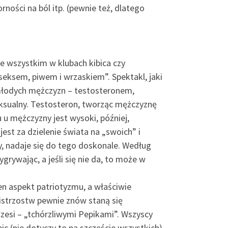
ności na ból itp. (pewnie też, dlatego
e wszystkim w klubach kibica czy
seksem, piwem i wrzaskiem”. Spektakl, jaki
młodych mężczyzn – testosteronem,
ksualny. Testosteron, tworząc mężczyznę
 u mężczyzny jest wysoki, później,
est za dzielenie świata na „swoich” i
y, nadaje się do tego doskonale. Według
ygrywając, a jeśli się nie da, to może w
wien aspekt patriotyzmu, a właściwie
istrzostw pewnie znów staną się
zesi – „tchórzliwymi Pepikami”. Wszyscy
bic (nie dotyczy to na szczęście wszystkich)