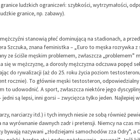
granice ludzkich ograniczeń: szybkości, wytrzymałości, odpor
dzkie granice, np. zabawy).
o mężczyźni stanowią płeć dominującą na stadionach, a przed
era Szczuka, znana feministka – „Euro to męska rozrywka z 
ązany ze ściśle męskim problemem, zwłaszcza „problemem” 
a się w mężczyznę, a dorosły mężczyzna odczuwa popęd se
c do rywalizacji (aż do 25. roku życia poziom testosteronu
ent rocznie). To głównie męski testosteron, odpowiedzialny j
im to udowodnić. A sport, zwłaszcza niektóre jego dyscyplin
jedni są lepsi, inni gorsi – zwycięzca tylko jeden. Najlepiej w
rzy, narciarzy itd.) i tych innych niesie ze sobą również pe
 na wyrównanie dawnych zadr i pretensji. Niemcy na czas m
cy bywają nazywani „złodziejami samochodów zza Odry”, a C
y, polski, bardzo zły i godny pożałowania „zwyczaj”. Jeśli ki