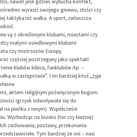
iś, nawet jeśli gdzieś wybucha konflikt,
ośrednio wyrazić swojego gniewu, złości czy
ej taktyka niż walka. A sport, zwłaszcza
pokoić.
ane są z określonymi klubami, miastami czy
iędzy małymi osiedlowymi klubami
ata czy mistrzostw Europy.
raz częściej postrzegany jako spektakl
zenie klubów kibica, fanklubów itp. –
ką w zastępstwie”. I im bardziej ktoś „żyje
własne.
ętymi, aktem religijnym poświęconym bogom.
iczności igrzysk odwoływała się do
ł na pieńku z innym). Współcześni
bu. Wychodząc na boisko (tor czy bieżnię)
. Ich zachowania, postawy, przekonania
rzedstawiciele. Tym bardziej że oni – nasi