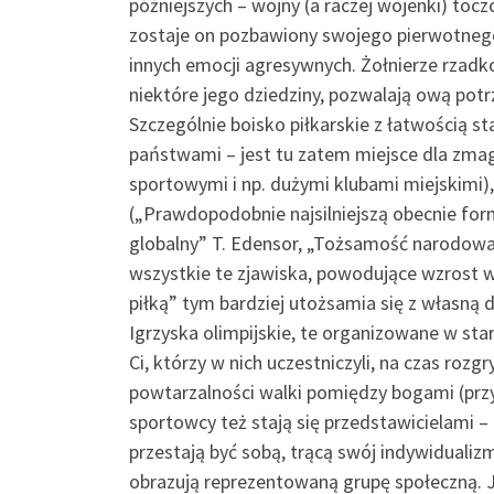
późniejszych – wojny (a raczej wojenki) to
zostaje on pozbawiony swojego pierwotnego,
innych emocji agresywnych. Żołnierze rzadko
niektóre jego dziedziny, pozwalają ową potr
Szczególnie boisko piłkarskie z łatwością 
państwami – jest tu zatem miejsce dla zma
sportowymi i np. dużymi klubami miejskimi
(„Prawdopodobnie najsilniejszą obecnie for
globalny” T. Edensor, „Tożsamość narodowa, 
wszystkie te zjawiska, powodujące wzrost w
piłką” tym bardziej utożsamia się z własną d
Igrzyska olimpijskie, te organizowane w st
Ci, którzy w nich uczestniczyli, na czas roz
powtarzalności walki pomiędzy bogami (przy
sportowcy też stają się przedstawicielami – 
przestają być sobą, trącą swój indywidualiz
obrazują reprezentowaną grupę społeczną. Jes