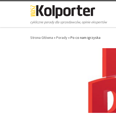
Skip to content
cykliczne porady dla sprzedawców, opinie ekspertów
Strona Główna
»
Porady
»
Po co nam igrzyska