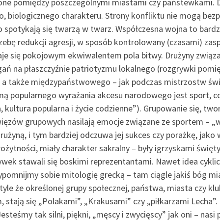
czone pomiędzy poszczególnymi miastami czy państewkami. Dz
 biologicznego charakteru. Strony konfliktu nie mogą bezp
 spotykają się twarzą w twarz. Współczesna wojna to bardzi
zebę redukcji agresji, w sposób kontrolowany (czasami) zas
staje się pokojowym ekwiwalentem pola bitwy. Drużyny związ
gań na płaszczyźnie patriotyzmu lokalnego (rozgrywki pom
), a także międzypaństwowego – jak podczas mistrzostw świ
mą popularnego wyrażania akcesu narodowego jest sport, co
kultura popularna i życie codzienne”). Grupowanie się, twor
ięzów grupowych nasilają emocje związane ze sportem – „wal
rużyną, i tym bardziej odczuwa jej sukces czy porażkę, jako 
arożytności, miały charakter sakralny – były igrzyskami świ
grywek stawali się boskimi reprezentantami. Nawet idea cykl
pomnijmy sobie mitologię grecką – tam ciągle jakiś bóg mia
tyle że określonej grupy społecznej, państwa, miasta czy klu
m, stają się „Polakami”, „Krakusami” czy „piłkarzami Lecha”
teśmy tak silni, piękni, „męscy i zwycięscy” jak oni – nasi p