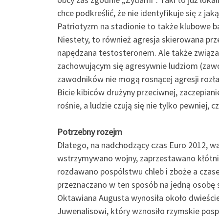
chce podkreślić, że nie identyfikuje się z j
Patriotyzm na stadionie to także klubowe b
Niestety, to również agresja skierowana prz
napędzana testosteronem. Ale także związana
zachowującym się agresywnie ludziom (zawo
zawodników nie mogą rosnącej agresji roz
Bicie kibiców drużyny przeciwnej, zaczepianie
rośnie, a ludzie czują się nie tylko pewniej,
Potrzebny rozejm
Dlatego, na nadchodzący czas Euro 2012, wa
wstrzymywano wojny, zaprzestawano kłótni i k
rozdawano pospólstwu chleb i zboże a czas
przeznaczano w ten sposób na jedną osobę 
Oktawiana Augusta wynosiła około dwieście 
Juwenalisowi, który wznosiło rzymskie posp