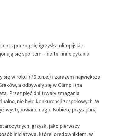
e rozpoczną się igrzyska olimpijskie.
onują się sportem – na te i inne pytania
 się w roku 776 p.n.e.) i zarazem największa
eków, a odbywały się w Olimpii (na
ata. Przez pięć dni trwały zmagania
ualne, nie było konkurencji zespołowych. W
 gdyż występowano nago. Kobietę przyłapaną
starożytnych igrzysk, jako pierwszy
posób inicjatywa, której orędownikiem, w