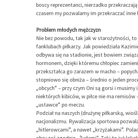
boscy reprezentanci, nierzadko przekraczają 
czasem my pozwalamy im przekraczać inne lu
Problem młodych mężczyzn
Nie bez powodu, tak jak w starożytności, t
fanklubach piłkarzy. Jak powiedziała Kazimi
odbywa się na stadionie, jest bowiem zwi
hormonem, dzięki któremu chłopiec zamieni
przekształca go zarazem w macho – popychają
stopniowo się obniża – średnio o jeden proc
„obcych” – przy czym Oni są gorsi i musimy 
niektórych kibiców, w piłce nie ma remisów – 
„ustawce” po meczu.
Podział na naszych (drużynę piłkarską, wiośla
nacjonalizmu. Rywalizacja sportowa pozwala
„hitlerowcami”, a nawet „krzyżakami”. Pola
obcy zaś zgodnie „Żydami”. Taki to już lokaln