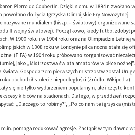
ki baron Pierre de Coubertin. Dzięki niemu w 1894 r. zwołan
m powołano do życia Igrzyska Olimpijskie Ery Nowożytnej.
ie nazywane mundialem (hiszp. – światowy) organizowane są 
odu II wojny światowej). Początkowo, kiedy futbol zdobył p
h. W 1900 roku i w 1904 roku oraz na Olimpiadzie Letniej w
olimpijskich w 1908 roku w Londynie piłka nożna stała się 
ożnej (FIFA) w 1904 roku próbowano zorganizować niezależny
i turniej, jako „Mistrzostwa świata amatorów w piłce nożnej”
 świata. Gospodarzem pierwszych mistrzostw został Urug
roku obchodził stulecie niepodległości.(Źródło: Wikipedia)
tały się nie tylko wydarzeniem popularnym, ale i często ko
e ekscesy kibiców na stadionach. Dlatego, w przeddzień rozp
pytać: „Dlaczego to robimy?”, „Po co nam te igrzyska (mist
 – m.in. pomaga redukować agresję. Zastąpił w tym dawne wa