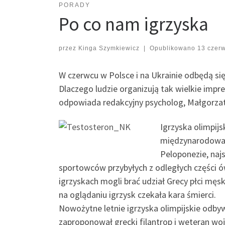
PORADY
Po co nam igrzyska
przez
Kinga Szymkiewicz
|
Opublikowano
13 czer
W czerwcu w Polsce i na Ukrainie odbędą się
Dlaczego ludzie organizują tak wielkie impre
odpowiada redakcyjny psycholog, Małgorza
Igrzyska olimpij
międzynarodowa i
Peloponezie, najs
sportowców przybyłych z odległych części ó
igrzyskach mogli brać udział Grecy płci męs
na oglądaniu igrzysk czekała kara śmierci.
Nowożytne letnie igrzyska olimpijskie odbyw
zaproponował grecki filantrop i weteran wo