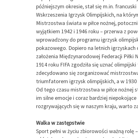
późniejszym okresie, stał się m.in. francus
Wskrzeszenia Igrzysk Olimpijskich, na który
Mistrzostwa świata w piłce nożnej, potoczn
wyjątkiem 1942 i 1946 roku – przerwa z pow
wprowadzony do programu igrzysk olimpijskic
pokazowego. Dopiero na letnich igrzyskach 
założenia Międzynarodowej Federacji Piłki N
1914 roku FIFA zgodziła się uznać olimpijsk
zdecydowano się zorganizować mistrzostwa
triumfatorem igrzysk olimpijskich, a w 1930 
Od tego czasu mistrzostwa w piłce nożnej s
im silne emocje i coraz bardziej niepokojąc
rozgrywających się w naszym kraju, warto za
Walka w zastępstwie
Sport pełni w życiu zbiorowości ważną rolę