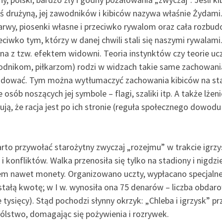
akąś drużyną, jej zawodników i kibiców nazywa właśnie Żydami
arwy, piosenki własne i przeciwko rywalom oraz cała rozbudo
eciwko tym, którzy w danej chwili stali się naszymi rywalam
 z tzw. efektem widowni. Teoria instynktów czy teorie ucze
dnikom, piłkarzom) rodzi w widzach takie same zachowania
ładować. Tym można wytłumaczyć zachowania kibiców na sta
 osób noszących jej symbole – flagi, szaliki itp. A także lżen
 czują, że racja jest po ich stronie (reguła społecznego dowod
rto przywołać starożytny zwyczaj „rozejmu” w trakcie igrz
onfliktów. Walka przenosiła się tylko na stadiony i nigdzie
em nawet monety. Organizowano uczty, wypłacano specjalne
stałą kwotę; w I w. wynosiła ona 75 denarów – liczba obda
tysięcy). Stąd pochodzi słynny okrzyk: „Chleba i igrzysk” 
ólstwo, domagając się pożywienia i rozrywek.