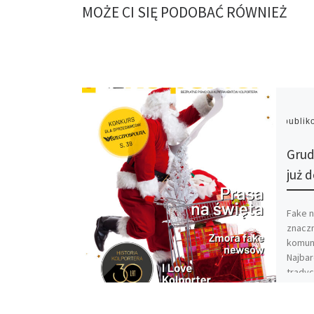
MOŻE CI SIĘ PODOBAĆ RÓWNIEŻ
Opubli
Grud
już 
Fake n
znacz
komuni
Najbar
tradyc