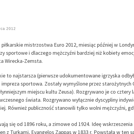
wca 2012
 piłkarskie mistrzostwa Euro 2012, miesiąc później w Londyni
zy sportowe i dlaczego mężczyźni bardziej niż kobiety emocj
ta Wirecka-Zemsta.
skie to najstarsza (pierwsze udokumentowane igrzyska odbyły
mpreza sportowa. Zostały wymyślone przez starożytnych Gr
łynniejszym miejscu kultu Zeusa). Rozgrywano je co cztery l
wczesnego świata. Rozgrywano wyłącznie dyscypliny indywid
kiej. Również publiczność stanowili tylko wolni mężczyźni,
ają się od 1896 roku, a zimowe od 1924. Ideę wskrzeszenia 
jen z Turkami, Evangelos Zappas w 1833 r. Powstała w ten s