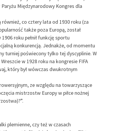
o w Paryżu Międzynarodowy Kongres dla
również, co cztery lata od 1930 roku (za
opularność także poza Europą, został
 1906 roku pełnił funkcję sportu
oficjalną konkurencją. Jednakże, od momentu
 turniej poświecony tylko tej dyscyplinie. W
. Wreszcie w 1928 roku na kongresie FIFA
waj, który był wówczas dwukrotnym
ntrowersyjnym, ze względu na towarzyszące
oczęcia mistrzostw Europy w piłce nożnej
rzostwa)?”.
lki plemienne, czy też w czasach