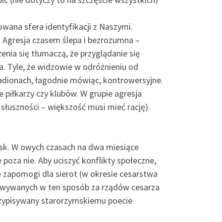
.
wana sfera identyfikacji z Naszymi.
i. Agresja czasem ślepa i bezrozumna –
nia się tłumaczą, że przyglądanie się
. Tyle, że widzowie w odróżnieniu od
dionach, łagodnie mówiąc, kontrowersyjne.
ie piłkarzy czy klubów. W grupie agresja
u słuszności – większość musi mieć rację).
ysk. W owych czasach na dwa miesiące
 poza nie. Aby uciszyć konflikty społeczne,
 zapomogi dla sierot (w okresie cesarstwa
rowywanych w ten sposób za rządów cesarza
przypisywany starorzymskiemu poecie