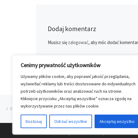
Dodaj komentarz
Musisz się
zalogować
, aby móc dodać komentar
Cenimy prywatność użytkowników
Używamy plików cookie, aby poprawić jakość przeglądania,
wyświetlać reklamy lub treści dostosowane do indywidualnych
potrzeb użytkowników oraz analizować ruch na stronie.
Kliknięcie przycisku „Akceptuj wszystkie” oznacza zgodę na
Przeglądanie Wpisów
Poprzedni post
wykorzystywanie przez nas plików cookie.
WIELKIE SZKOLENIE PARTNERÓW
Dostosuj
Odrzuć wszystkie
Akceptuj wszystko
© 2026
Nasz Kolporter
–
Wszelkie prawa zastrzezon