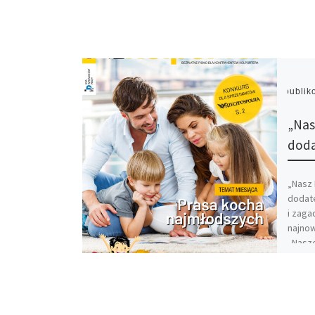
Opubli
„Nas
doda
„Nasz 
dodat
i zaga
najno
„Nasze