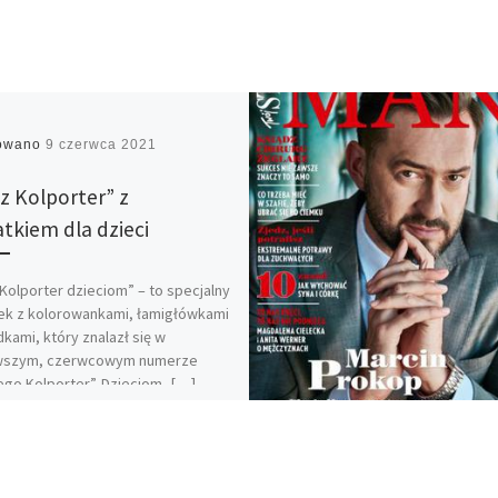
kowano
9 czerwca 2021
z Kolporter” z
tkiem dla dzieci
Kolporter dzieciom” – to specjalny
ek z kolorowankami, łamigłówkami
dkami, który znalazł się w
wszym, czerwcowym numerze
go Kolporter”. Dzieciom, […]