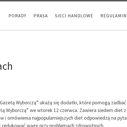
PORADY
PRASA
SIECI HANDLOWE
REGULAMIN
ach
 „Gazetą Wyborczą” ukażą się dodatki, które pomogą zadbać o
zetą Wyborczą” we wtorek 12 czerwca. Zawiera siedem diet
 i omówienia najpopularniejszych diet odpowiedzą na pytani
 jak redukować wagę przy problemach zdrowotnych.