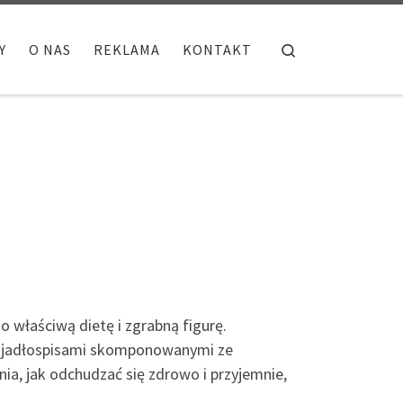
Search
Y
O NAS
REKLAMA
KONTAKT
 właściwą dietę i zgrabną figurę.
 z jadłospisami skomponowanymi ze
a, jak odchudzać się zdrowo i przyjemnie,