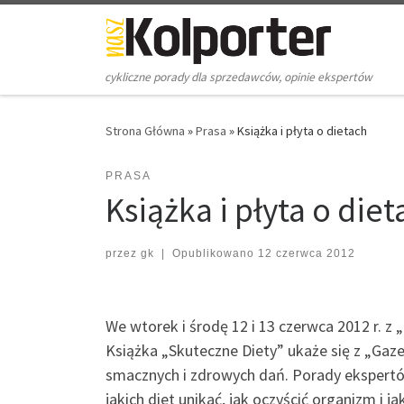
Skip to content
cykliczne porady dla sprzedawców, opinie ekspertów
Strona Główna
»
Prasa
»
Książka i płyta o dietach
PRASA
Książka i płyta o diet
przez
gk
|
Opublikowano
12 czerwca 2012
We wtorek i środę 12 i 13 czerwca 2012 r. z
Książka „Skuteczne Diety” ukaże się z „Ga
smacznych i zdrowych dań. Porady ekspertów
jakich diet unikać, jak oczyścić organizm i