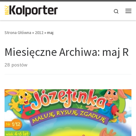
Skip to content
Search
Me
Strona Główna
»
2012
»
maj
Miesięczne Archiwa:
maj R
28 postów