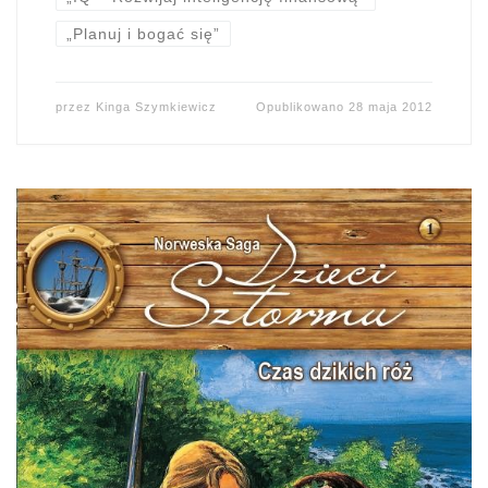
„Planuj i bogać się”
przez
Kinga Szymkiewicz
Opublikowano
28 maja 2012