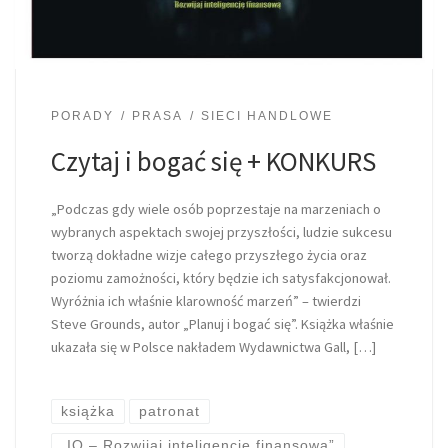
PORADY
PRASA
SIECI HANDLOWE
Czytaj i bogać się + KONKURS
„Podczas gdy wiele osób poprzestaje na marzeniach o
wybranych aspektach swojej przyszłości, ludzie sukcesu
tworzą dokładne wizje całego przyszłego życia oraz
poziomu zamożności, który będzie ich satysfakcjonował.
Wyróżnia ich właśnie klarowność marzeń” – twierdzi
Steve Grounds, autor „Planuj i bogać się”. Książka właśnie
ukazała się w Polsce nakładem Wydawnictwa Gall, […]
książka
patronat
„IQ – Rozwijaj inteligencję finansową”