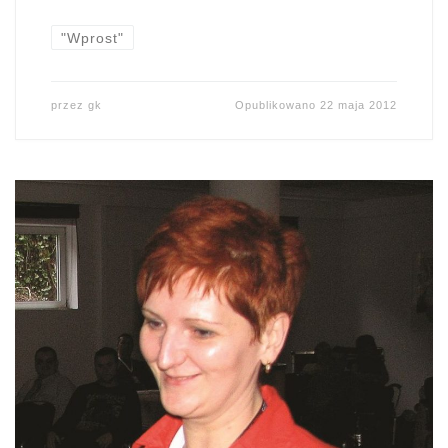
"Wprost"
przez
gk
Opublikowano
22 maja 2012