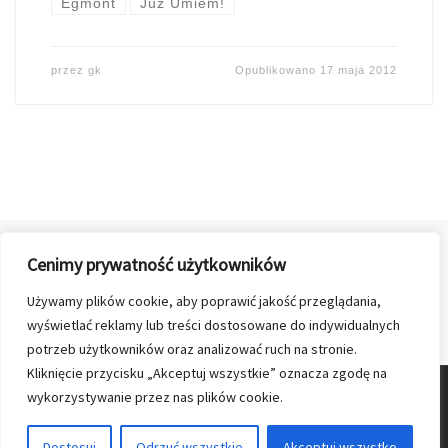
Egmont
Już Umiem!
przez
gk
Opublikowano
17 maja 2012
Nawigacja postów
Cenimy prywatność użytkowników
1
2
Używamy plików cookie, aby poprawić jakość przeglądania,
St
STARSZY POST
wyświetlać reklamy lub treści dostosowane do indywidualnych
potrzeb użytkowników oraz analizować ruch na stronie.
Kliknięcie przycisku „Akceptuj wszystkie” oznacza zgodę na
wykorzystywanie przez nas plików cookie.
© 2026
Nasz Kolporter
–
Wszelkie prawa zastrzezone
Dostosuj
Odrzuć wszystkie
Akceptuj wszystko