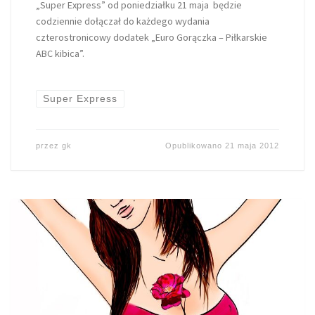
„Super Express” od poniedziałku 21 maja będzie
codziennie dołączał do każdego wydania
czterostronicowy dodatek „Euro Gorączka – Piłkarskie
ABC kibica”.
Super Express
przez
gk
Opublikowano
21 maja 2012