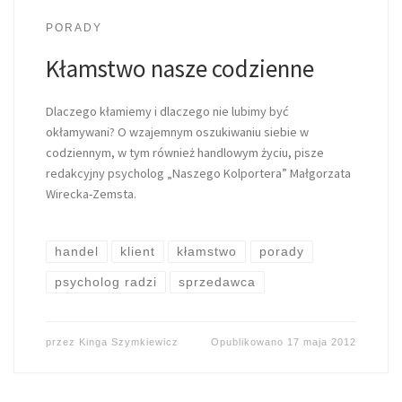
PORADY
Kłamstwo nasze codzienne
Dlaczego kłamiemy i dlaczego nie lubimy być
okłamywani? O wzajemnym oszukiwaniu siebie w
codziennym, w tym również handlowym życiu, pisze
redakcyjny psycholog „Naszego Kolportera” Małgorzata
Wirecka-Zemsta.
handel
klient
kłamstwo
porady
psycholog radzi
sprzedawca
przez
Kinga Szymkiewicz
Opublikowano
17 maja 2012