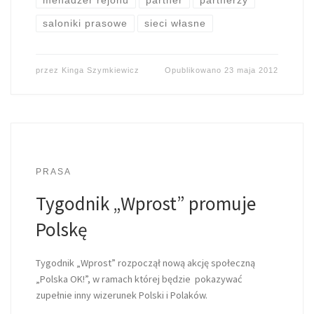
saloniki prasowe
sieci własne
przez
Kinga Szymkiewicz
Opublikowano
23 maja 2012
PRASA
Tygodnik „Wprost” promuje
Polskę
Tygodnik „Wprost” rozpoczął nową akcję społeczną
„Polska OK!”, w ramach której będzie pokazywać
zupełnie inny wizerunek Polski i Polaków.